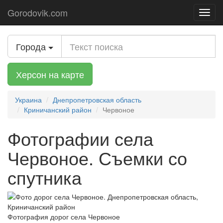
Gorodovik.com
Toggl
navig
Города
Херсон на карте
Украина
Днепропетровская область
Криничанский район
Червоное
Фотографии села
Червоное. Съемки со
спутника
Фотография дорог села Червоное