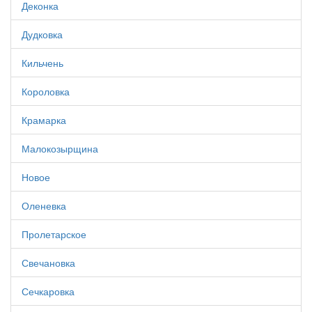
Деконка
Дудковка
Кильчень
Короловка
Крамарка
Малокозырщина
Новое
Оленевка
Пролетарское
Свечановка
Сечкаровка