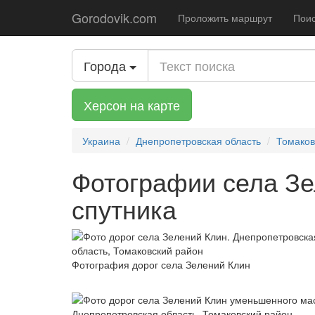
Gorodovik.com
Проложить маршрут
Поис
Города
Херсон на карте
Украина
Днепропетровская область
Томаков
Фотографии села Зе
спутника
Фотография дорог села Зелений Клин