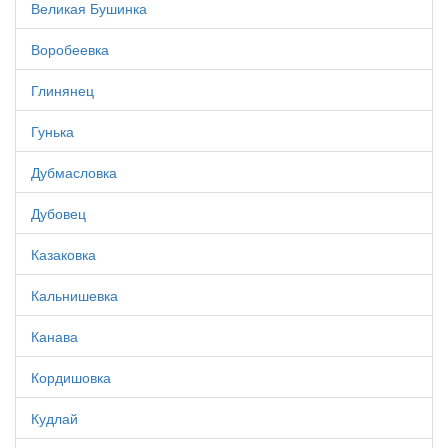
Великая Бушинка
Воробеевка
Глинянец
Гунька
Дубмасловка
Дубовец
Казаковка
Кальнишевка
Канава
Кордишовка
Кудлай