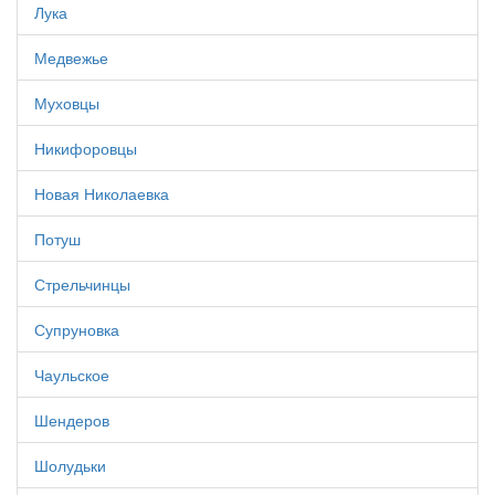
Лука
Медвежье
Муховцы
Никифоровцы
Новая Николаевка
Потуш
Стрельчинцы
Супруновка
Чаульское
Шендеров
Шолудьки