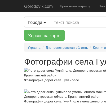
Gorodovik.com
Проложить маршрут
Поис
Города
Херсон на карте
Украина
Днепропетровская область
Кринича
Фотографии села Гу
Фотография дорог села Гуляйполе
Фотография дорог села Гуляйполе уменьшенного 