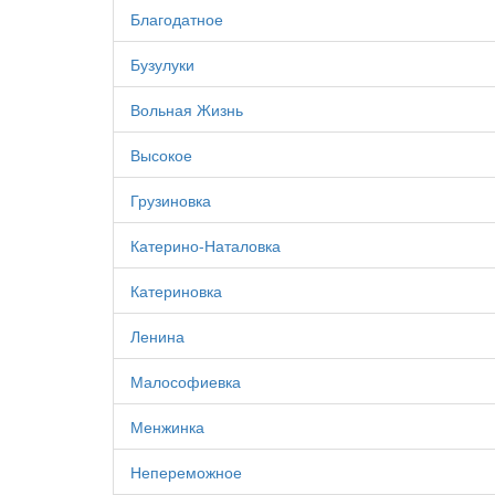
Благодатное
Бузулуки
Вольная Жизнь
Высокое
Грузиновка
Катерино-Наталовка
Катериновка
Ленина
Малософиевка
Менжинка
Непереможное