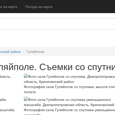
к на карте
Погода на карте
нский район
Гуляйполе
ляйполе. Съемки со спутн
Фотография села Гуляйполе со спутника, высота пти
полета
масштаба
Фотография села Гуляйполе со спутника уменьшенн
масштаба