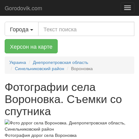
Gorodovik.com
Toggl
navig
Города
Херсон на карте
Украина
Днепропетровская область
Синельниковский район
Вороновка
Фотографии села
Вороновка. Съемки со
спутника
Фотография дорог села Вороновка