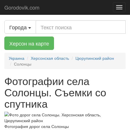
Gorodovik.com
Toggl
navig
Города
Херсон на карте
Украина
Херсонская область
Цюрупинский район
Солонцы
Фотографии села
Солонцы. Съемки со
спутника
Фотография дорог села Солонцы