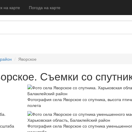
к на карте
Погода на карте
 район
Яворское
орское. Съемки со спутни
Фотография села Яворское со спутника, высота птич
полета
асштаба
Фотография села Яворское со спутника уменьшенно
масштаба