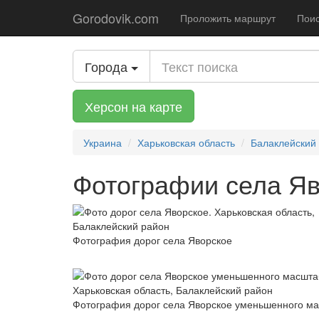
Gorodovik.com
Проложить маршрут
Поис
Города
Херсон на карте
Украина
Харьковская область
Балаклейский
Фотографии села Яв
Фотография дорог села Яворское
Фотография дорог села Яворское уменьшенного м