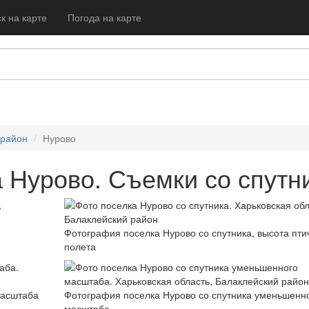
к на карте
Погода на карте
 район
Нурово
 Нурово. Съемки со спутн
Фотография поселка Нурово со спутника, высота пти
полета
масштаба
Фотография поселка Нурово со спутника уменьшенн
масштаба