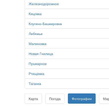
Железнодорожное
Кицовка
Клугино-Башкировка
Лебяжье
Малиновка
Новая Гнилица
Пушкарное
Ртищевка
Таганка
Карта
Погода
Фотографии
Ма