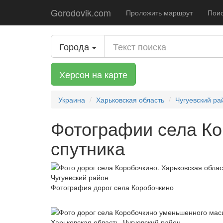
Gorodovik.com
Проложить маршрут
Поис
Города
Херсон на карте
Украина
Харьковская область
Чугуевский ра
Фотографии села Ко
спутника
Фотография дорог села Коробочкино