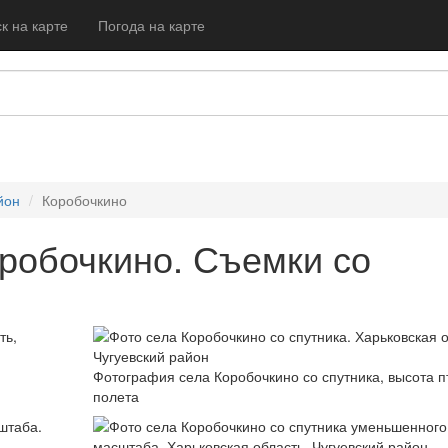
к на карте
Погода на карте
йон
Коробочкино
робочкино. Съемки со
Фотография села Коробочкино со спутника, высота п
полета