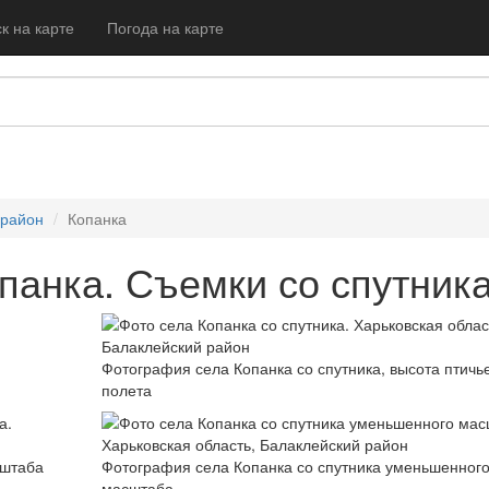
к на карте
Погода на карте
 район
Копанка
панка. Съемки со спутник
Фотография села Копанка со спутника, высота птичь
полета
сштаба
Фотография села Копанка со спутника уменьшенног
масштаба