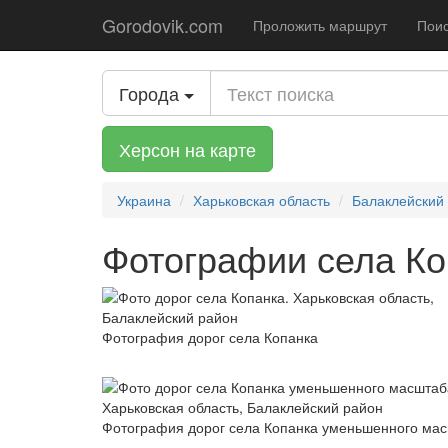
Gorodovik.com
Проложить маршрут
Поис
Города
Херсон на карте
Украина
Харьковская область
Балаклейский
Фотографии села Ко
Фотография дорог села Копанка
Фотография дорог села Копанка уменьшенного ма