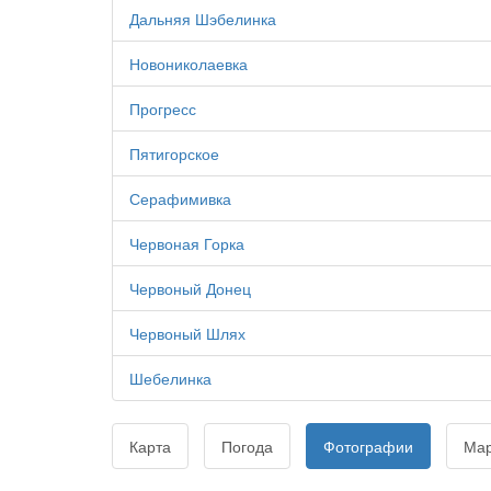
Дальняя Шэбелинка
Новониколаевка
Прогресс
Пятигорское
Серафимивка
Червоная Горка
Червоный Донец
Червоный Шлях
Шебелинка
Карта
Погода
Фотографии
Ма