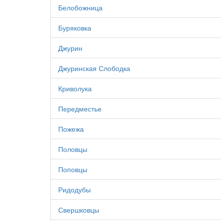
Белобожница
Буряковка
Джурин
Джуринская Слободка
Криволука
Передместье
Пожежа
Половцы
Поповцы
Ридодубы
Свершковцы