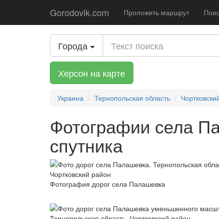
Gorodovik.com
Проложить маршрут
Поис
Города
Херсон на карте
Украина
Тернопольская область
Чортковски
Фотографии села П
спутника
Фотография дорог села Палашевка