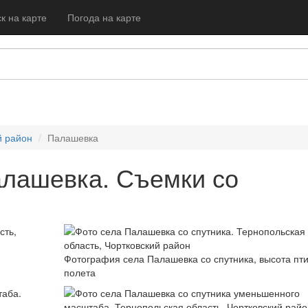
к на карте
Погода на карте
й район
Палашевка
алашевка. Съемки со
Фотография села Палашевка со спутника, высота пти
полета