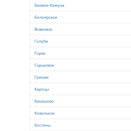
Беевое-Комуна
Белоярское
Вовковое
Голуби
Горки
Горьковое
Гришки
Карпцы
Кинашово
Козельное
Костяны