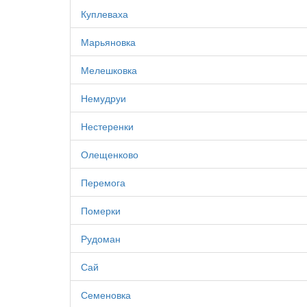
Куплеваха
Марьяновка
Мелешковка
Немудруи
Нестеренки
Олещенково
Перемога
Померки
Рудоман
Сай
Семеновка