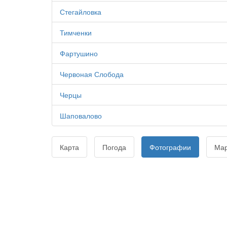
Стегайловка
Тимченки
Фартушино
Червоная Слобода
Черцы
Шаповалово
Карта
Погода
Фотографии
Ма