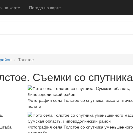
к на карте
Погода на карте
 район
Толстое
лстое. Съемки со спутника
Фотография села Толстое со спутника, высота птичь
полета
сштаба
Фотография села Толстое со спутника уменьшенного
масштаба