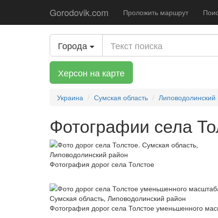
Gorodovik.com
Проложить маршрут
Поис
Города
Херсон на карте
Украина
Сумская область
Липоводолинский
Фотографии села То
Фотография дорог села Толстое
Фотография дорог села Толстое уменьшенного ма