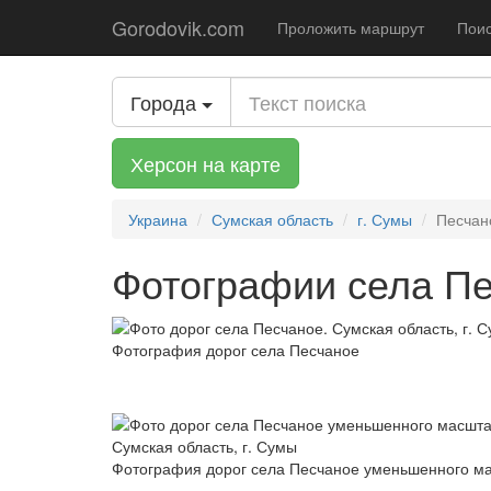
Gorodovik.com
Проложить маршрут
Поис
Города
Херсон на карте
Украина
Сумская область
г. Сумы
Песчан
Фотографии села Пе
Фотография дорог села Песчаное
Фотография дорог села Песчаное уменьшенного м