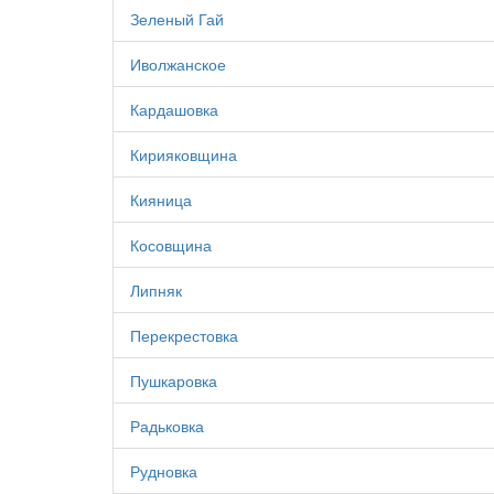
Зеленый Гай
Иволжанское
Кардашовка
Кирияковщина
Кияница
Косовщина
Липняк
Перекрестовка
Пушкаровка
Радьковка
Рудновка