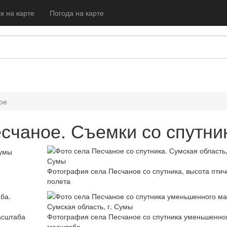
к на карте
Погода на карте
ое
счаное. Съемки со спутни
Фотография села Песчаное со спутника, высота птич
полета
асштаба
Фотография села Песчаное со спутника уменьшенно
масштаба