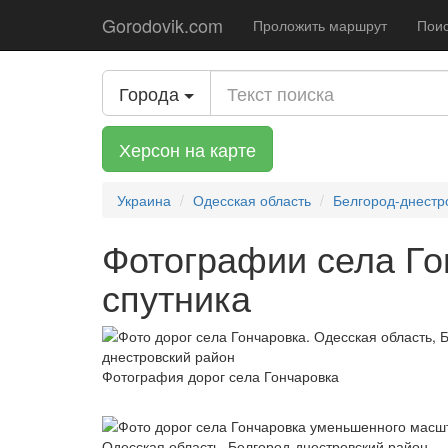
Gorodovik.com
Проложить маршрут
Поис
Города
Херсон на карте
Украина
Одесская область
Белгород-днестр
Фотографии села Го
спутника
Фотография дорог села Гончаровка