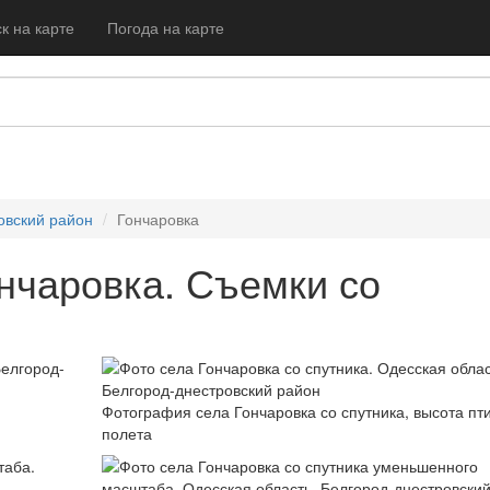
к на карте
Погода на карте
овский район
Гончаровка
нчаровка. Съемки со
Фотография села Гончаровка со спутника, высота пт
полета