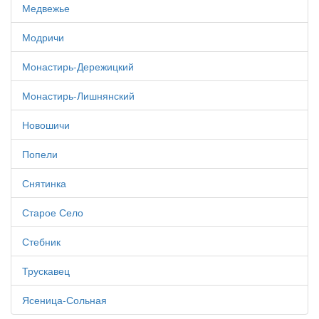
Медвежье
Модричи
Монастирь-Дережицкий
Монастирь-Лишнянский
Новошичи
Попели
Снятинка
Старое Село
Стебник
Трускавец
Ясеница-Сольная