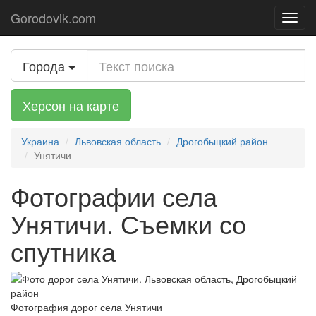
Gorodovik.com
Toggl
navig
Города
Херсон на карте
Украина
Львовская область
Дрогобыцкий район
Унятичи
Фотографии села
Унятичи. Съемки со
спутника
Фотография дорог села Унятичи