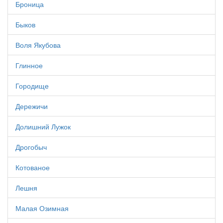
Броница
Быков
Воля Якубова
Глинное
Городище
Дережичи
Долишний Лужок
Дрогобыч
Котованое
Лешня
Малая Озимная