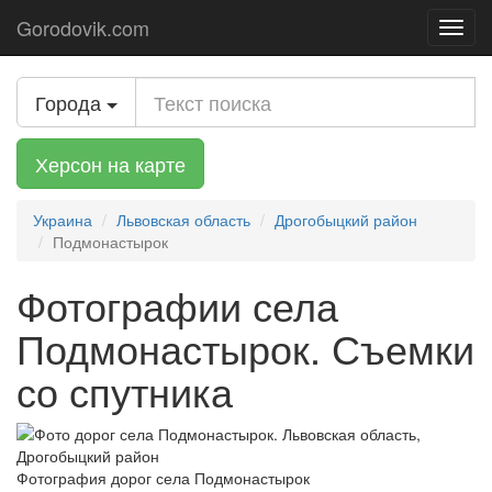
Gorodovik.com
Toggl
navig
Города
Херсон на карте
Украина
Львовская область
Дрогобыцкий район
Подмонастырок
Фотографии села
Подмонастырок. Съемки
со спутника
Фотография дорог села Подмонастырок