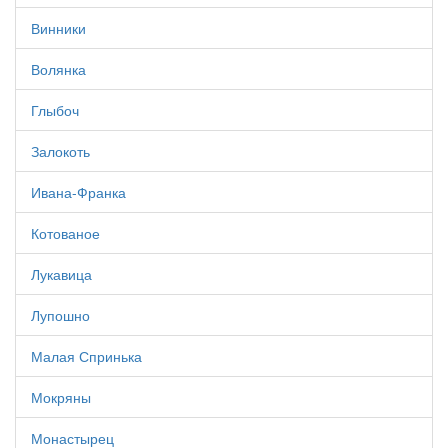
Винники
Волянка
Глыбоч
Залокоть
Ивана-Франка
Котованое
Лукавица
Лупошно
Малая Спринька
Мокряны
Монастырец