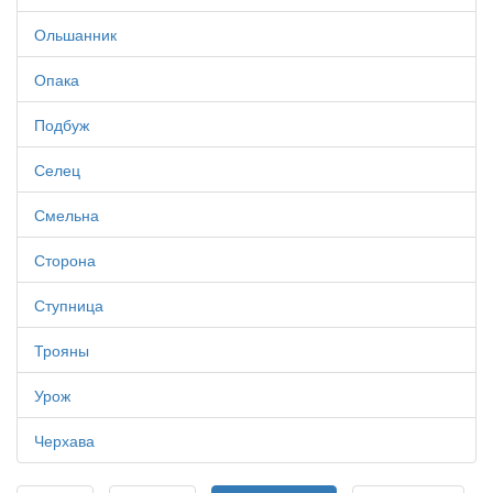
Ольшанник
Опака
Подбуж
Селец
Смельна
Сторона
Ступница
Трояны
Урож
Черхава