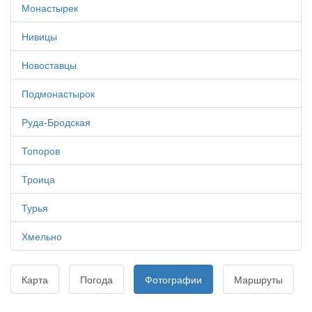
Монастырек
Нивицы
Новоставцы
Подмонастырок
Руда-Бродская
Топоров
Троица
Турья
Хмельно
Карта
Погода
Фотографии
Маршруты