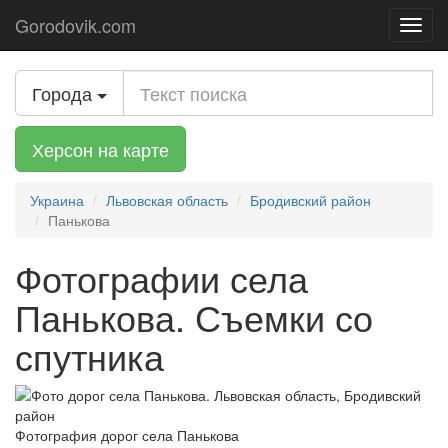
Gorodovik.com
Toggl
navig
Города
Херсон на карте
Украина
Львовская область
Бродивский район
Панькова
Фотографии села
Панькова. Съемки со
спутника
Фотография дорог села Панькова