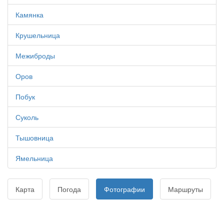
Камянка
Крушельница
Межиброды
Оров
Побук
Суколь
Тышовница
Ямельница
Карта
Погода
Фотографии
Маршруты