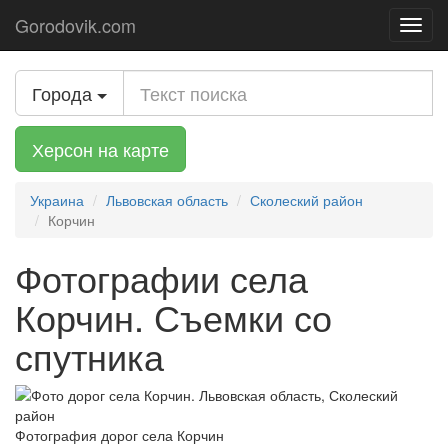
Gorodovik.com
Toggl
navig
Города
Херсон на карте
Украина
Львовская область
Сколеский район
Корчин
Фотографии села
Корчин. Съемки со
спутника
Фотография дорог села Корчин