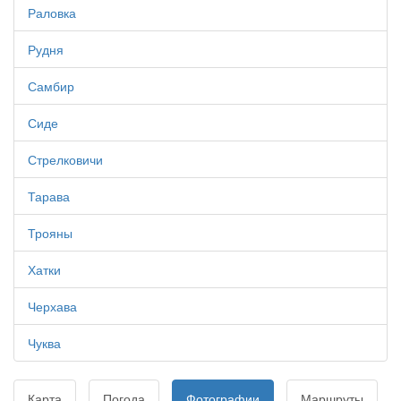
Раловка
Рудня
Самбир
Сиде
Стрелковичи
Тарава
Трояны
Хатки
Черхава
Чуква
Карта
Погода
Фотографии
Маршруты