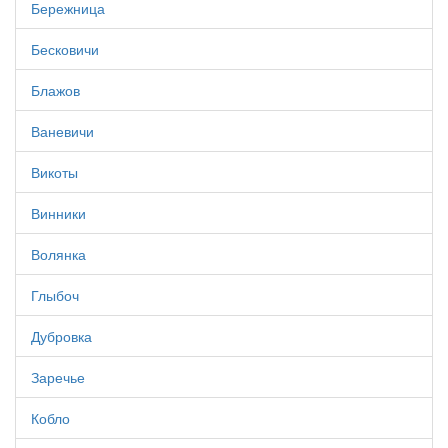
Бережница
Бесковичи
Блажов
Ваневичи
Викоты
Винники
Волянка
Глыбоч
Дубровка
Заречье
Кобло