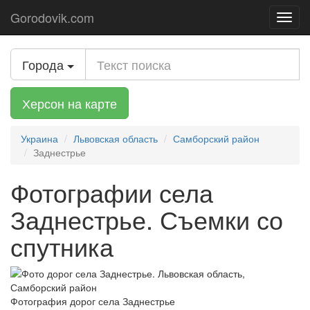
Gorodovik.com
Toggl
navig
Города
Херсон на карте
Украина
Львовская область
Самборский район
Заднестрье
Фотографии села
Заднестрье. Съемки со
спутника
Фотография дорог села Заднестрье