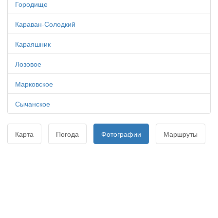
Городище
Караван-Солодкий
Караяшник
Лозовое
Марковское
Сычанское
Карта
Погода
Фотографии
Маршруты