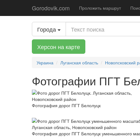
Gorodovik.com
Проложить маршрут
Поис
Города
Херсон на карте
Украина
Луганская область
Новопсковский 
Фотографии ПГТ Бел
Фотография дорог ПГТ Белолуцк
Фотография дорог ПГТ Белолуцк уменьшенного ма