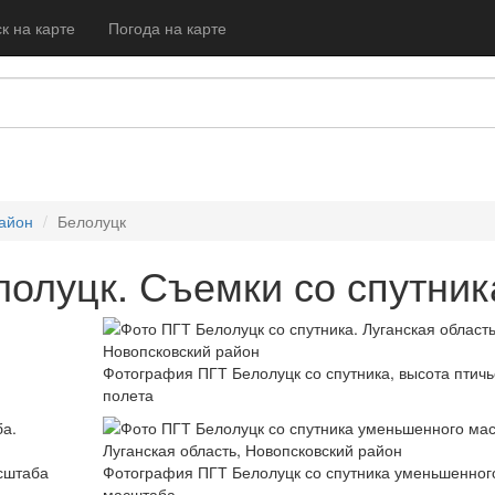
к на карте
Погода на карте
район
Белолуцк
олуцк. Съемки со спутник
Фотография ПГТ Белолуцк со спутника, высота птичь
полета
сштаба
Фотография ПГТ Белолуцк со спутника уменьшенног
масштаба