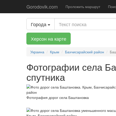
Gorodovik.com
Проложить маршрут
Поис
Города
Херсон на карте
Украина
Крым
Бахчисарайский район
Баш
Фотографии села Ба
спутника
Фотография дорог села Баштановка