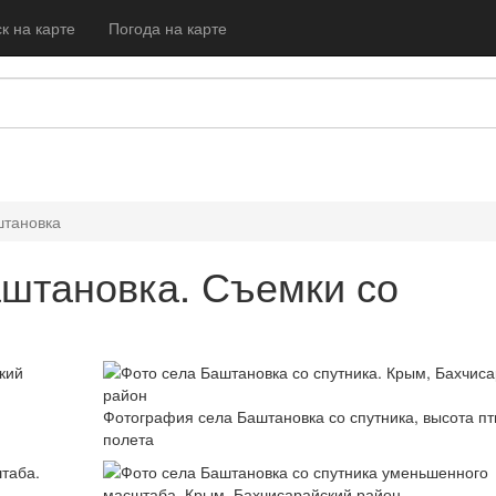
к на карте
Погода на карте
тановка
штановка. Съемки со
Фотография села Баштановка со спутника, высота пт
полета