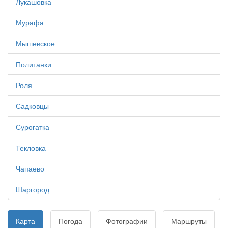
Лукашовка
Мурафа
Мышевское
Политанки
Роля
Садковцы
Сурогатка
Текловка
Чапаево
Шаргород
Карта
Погода
Фотографии
Маршруты