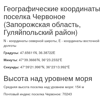
Географические координаты
поселка Червоное
(Запорожская область,
Гуляйпольский район)
N - координаты северной широты, E - координаты восточной
долготы
Градусы
: 47.65611N, 36.38722E
Минуты
: 47°39.3666'N, 36°23.2332'E
Секунды
: 47°39'21.996"N, 36°23'13.992"E
Высота над уровнем моря
Средняя высота поселка над уровнем моря: 154 м
Почтовый индекс поселка Червоное: 70243