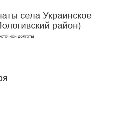
наты села Украинское
Пологивский район)
осточной долготы
ря