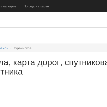
к на карте
Погода на карте
район
Украинское
ла, карта дорог, спутников
утника