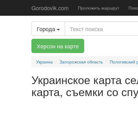
Gorodovik.com
Проложить маршрут
Поис
Города
Херсон на карте
Украина
Запорожская область
Пологивский 
Украинское карта се
карта, съемки со сп