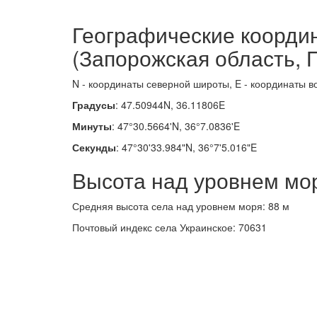
Географические коорди
(Запорожская область, 
N - координаты северной широты, E - координаты в
Градусы
: 47.50944N, 36.11806E
Минуты
: 47°30.5664'N, 36°7.0836'E
Секунды
: 47°30'33.984"N, 36°7'5.016"E
Высота над уровнем мо
Средняя высота села над уровнем моря: 88 м
Почтовый индекс села Украинское: 70631