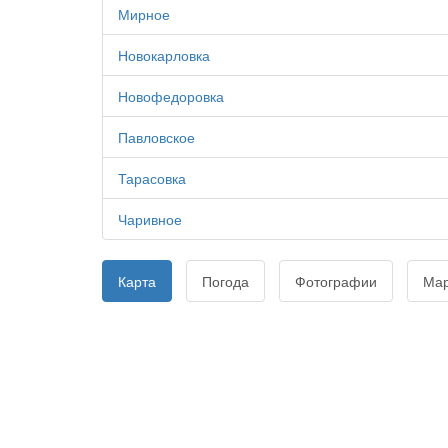
Мирное
Новокарловка
Новофедоровка
Павловское
Тарасовка
Чаривное
Карта
Погода
Фотографии
Ма