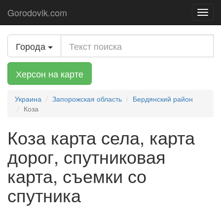
Gorodovik.com
Toggl
navig
Города
Херсон на карте
Украина
Запорожская область
Бердянский район
Коза
Коза карта села, карта
дорог, спутниковая
карта, съемки со
спутника