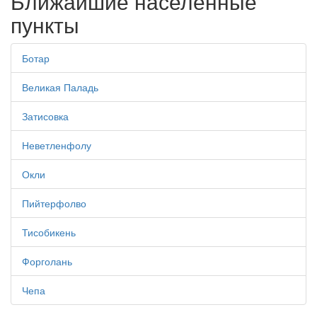
Ближайшие населенные
пункты
Ботар
Великая Паладь
Затисовка
Неветленфолу
Окли
Пийтерфолво
Тисобикень
Форголань
Чепа