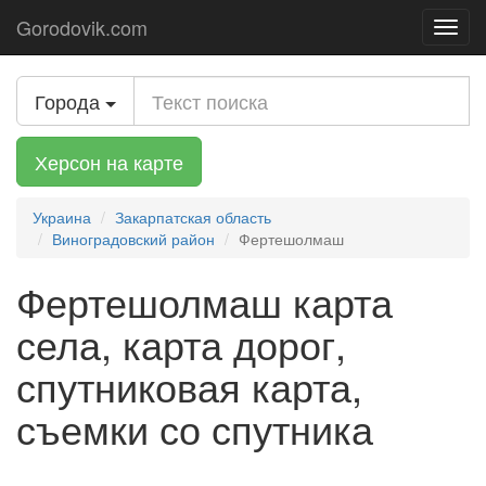
Gorodovik.com
Toggl
navig
Города
Херсон на карте
Украина
Закарпатская область
Виноградовский район
Фертешолмаш
Фертешолмаш карта
села, карта дорог,
спутниковая карта,
съемки со спутника