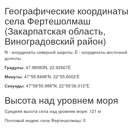
Географические координаты
села Фертешолмаш
(Закарпатская область,
Виноградовский район)
N - координаты северной широты, E - координаты восточной
долготы
Градусы
: 47.98083N, 22.92667E
Минуты
: 47°58.8498'N, 22°55.6002'E
Секунды
: 47°58'50.988"N, 22°55'36.012"E
Высота над уровнем моря
Средняя высота села над уровнем моря: 121 м
Почтовый индекс села Фертешолмаш: 0