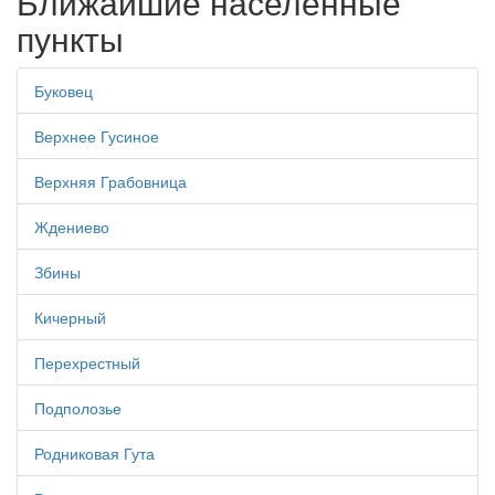
Ближайшие населенные
пункты
Буковец
Верхнее Гусиное
Верхняя Грабовница
Ждениево
Збины
Кичерный
Перехрестный
Подполозье
Родниковая Гута