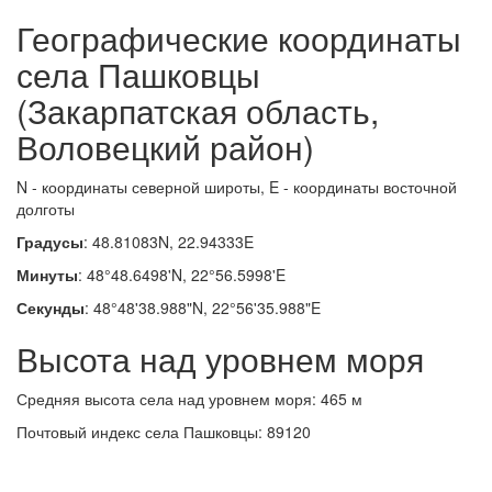
Географические координаты
села Пашковцы
(Закарпатская область,
Воловецкий район)
N - координаты северной широты, E - координаты восточной
долготы
Градусы
: 48.81083N, 22.94333E
Минуты
: 48°48.6498'N, 22°56.5998'E
Секунды
: 48°48'38.988"N, 22°56'35.988"E
Высота над уровнем моря
Средняя высота села над уровнем моря: 465 м
Почтовый индекс села Пашковцы: 89120