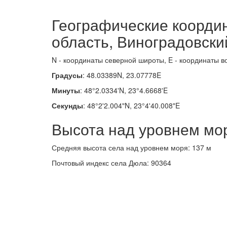
Географические коорди
область, Виноградовски
N - координаты северной широты, E - координаты в
Градусы
: 48.03389N, 23.07778E
Минуты
: 48°2.0334'N, 23°4.6668'E
Секунды
: 48°2'2.004"N, 23°4'40.008"E
Высота над уровнем мо
Средняя высота села над уровнем моря: 137 м
Почтовый индекс села Дюла: 90364