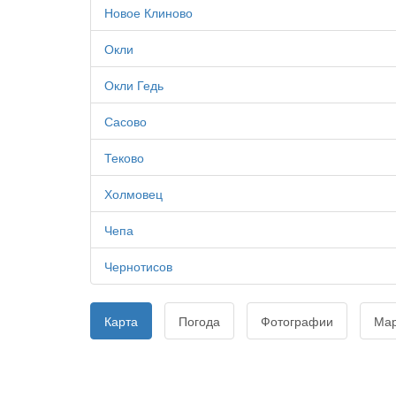
Новое Клиново
Окли
Окли Гедь
Сасово
Теково
Холмовец
Чепа
Чернотисов
Карта
Погода
Фотографии
Ма