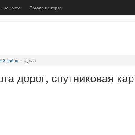
к на карте
Погода на карте
кий район
Дюла
рта дорог, спутниковая кар