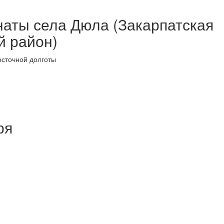
наты села Дюла (Закарпатская
й район)
осточной долготы
ря