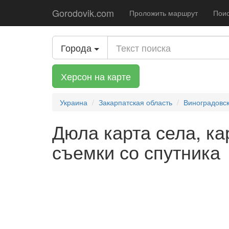
Gorodovik.com
Проложить маршрут
Поис
Города
Херсон на карте
Украина
Закарпатская область
Виноградовс
Дюла карта села, ка
съемки со спутника