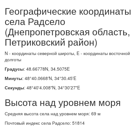
Географические координаты
села Радсело
(Днепропетровская область,
Петриковский район)
N - координаты северной широты, E - координаты восточной
долготы
Градусы
: 48.66778N, 34.5075E
Минуты
: 48°40.0668'N, 34°30.45'E
Секунды
: 48°40'4.008"N, 34°30'27"E
Высота над уровнем моря
Средняя высота села над уровнем моря: 69 м
Почтовый индекс села Радсело: 51814