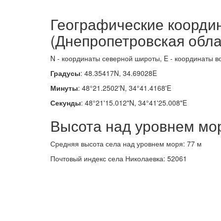
Географические коорди
(Днепропетровская обла
N - координаты северной широты, E - координаты в
Градусы
: 48.35417N, 34.69028E
Минуты
: 48°21.2502'N, 34°41.4168'E
Секунды
: 48°21'15.012"N, 34°41'25.008"E
Высота над уровнем мо
Средняя высота села над уровнем моря: 77 м
Почтовый индекс села Николаевка: 52061