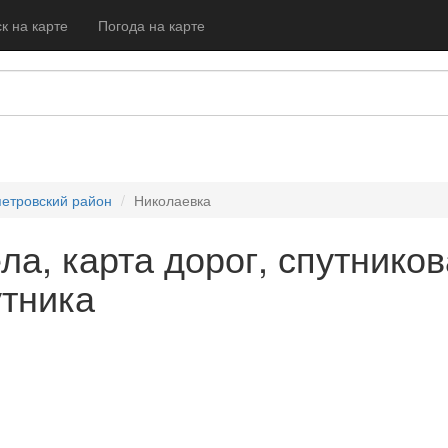
к на карте
Погода на карте
етровский район
Николаевка
ла, карта дорог, спутнико
утника