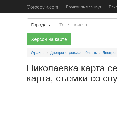
Gorodovik.com
Проложить маршрут
Поис
Города
Херсон на карте
Украина
Днепропетровская область
Днепроп
Николаевка карта се
карта, съемки со сп