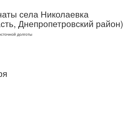
наты села Николаевка
сть, Днепропетровский район)
осточной долготы
ря