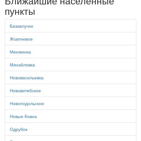
Ближайшие населенные
пункты
Базавлучок
Жовтневое
Менжинка
Михайловка
Нововасильевка
Нововитебское
Новоподольское
Новые Ковна
Одрубок