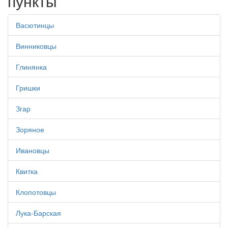
пункты
Васютинцы
Винниковцы
Глинянка
Гришки
Згар
Зоряное
Ивановцы
Квитка
Клопотовцы
Лука-Барская