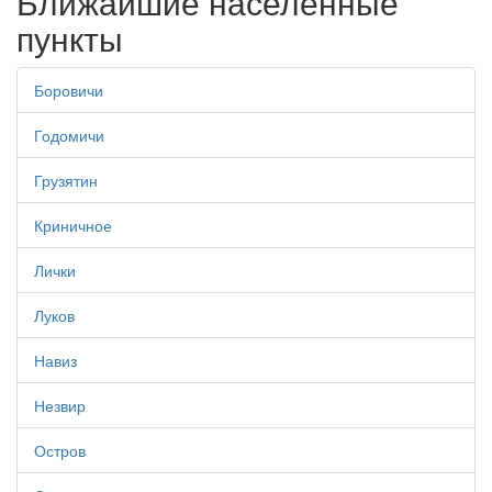
Ближайшие населенные
пункты
Боровичи
Годомичи
Грузятин
Криничное
Лички
Луков
Навиз
Незвир
Остров