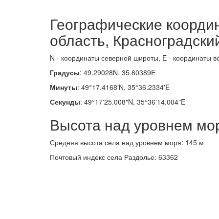
Географические координ
область, Красноградски
N - координаты северной широты, E - координаты в
Градусы
: 49.29028N, 35.60389E
Минуты
: 49°17.4168'N, 35°36.2334'E
Секунды
: 49°17'25.008"N, 35°36'14.004"E
Высота над уровнем мо
Средняя высота села над уровнем моря: 145 м
Почтовый индекс села Раздолье: 63362