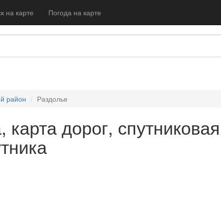
к на карте
Погода на карте
ий район
Раздолье
, карта дорог, спутниковая
утника