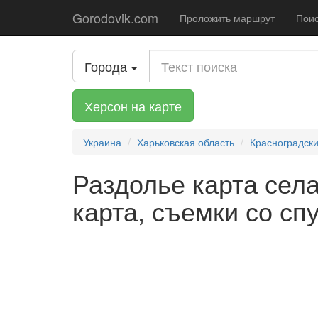
Gorodovik.com
Проложить маршрут
Поис
Города
Херсон на карте
Украина
Харьковская область
Красноградск
Раздолье карта села
карта, съемки со сп