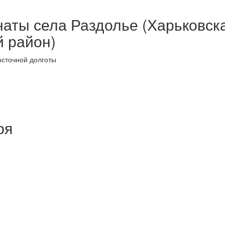
аты села Раздолье (Харьковск
й район)
осточной долготы
ря