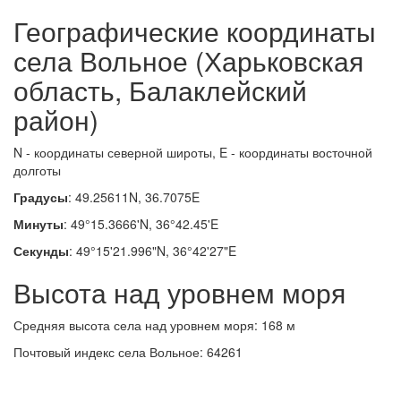
Географические координаты
села Вольное (Харьковская
область, Балаклейский
район)
N - координаты северной широты, E - координаты восточной
долготы
Градусы
: 49.25611N, 36.7075E
Минуты
: 49°15.3666'N, 36°42.45'E
Секунды
: 49°15'21.996"N, 36°42'27"E
Высота над уровнем моря
Средняя высота села над уровнем моря: 168 м
Почтовый индекс села Вольное: 64261