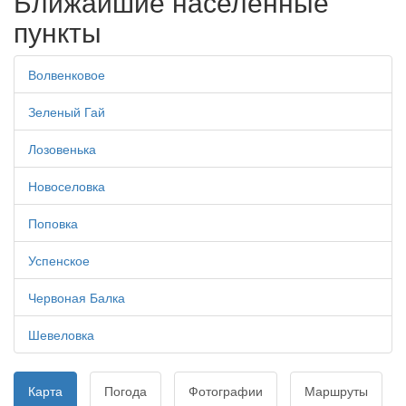
Ближайшие населенные
пункты
Волвенковое
Зеленый Гай
Лозовенька
Новоселовка
Поповка
Успенское
Червоная Балка
Шевеловка
Карта
Погода
Фотографии
Маршруты