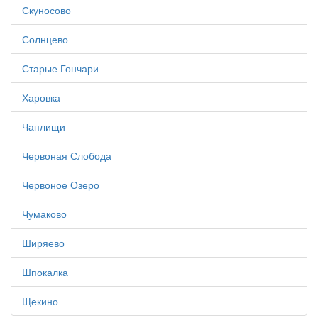
Скуносово
Солнцево
Старые Гончари
Харовка
Чаплищи
Червоная Слобода
Червоное Озеро
Чумаково
Ширяево
Шпокалка
Щекино