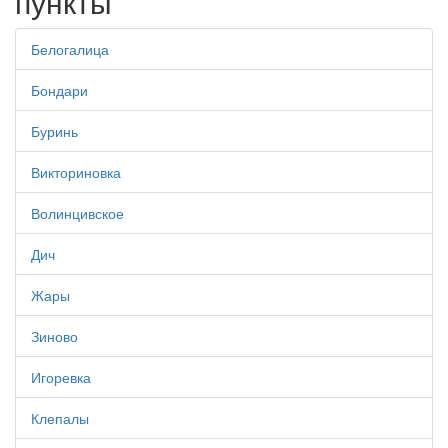
пункты
Белогалица
Бондари
Буринь
Викториновка
Волинцивское
Дич
Жары
Зиново
Игоревка
Клепалы