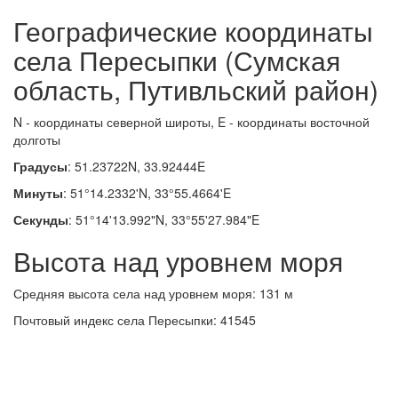
Географические координаты
села Пересыпки (Сумская
область, Путивльский район)
N - координаты северной широты, E - координаты восточной
долготы
Градусы
: 51.23722N, 33.92444E
Минуты
: 51°14.2332'N, 33°55.4664'E
Секунды
: 51°14'13.992"N, 33°55'27.984"E
Высота над уровнем моря
Средняя высота села над уровнем моря: 131 м
Почтовый индекс села Пересыпки: 41545