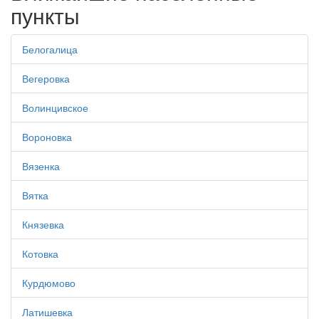
пункты
Белогалица
Вегеровка
Волинцивское
Вороновка
Вязенка
Вятка
Князевка
Котовка
Курдюмово
Латишевка