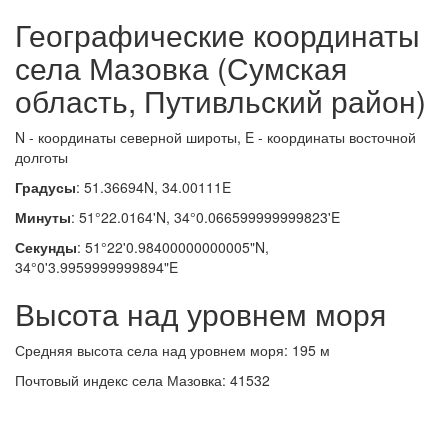
Географические координаты
села Мазовка (Сумская
область, Путивльский район)
N - координаты северной широты, E - координаты восточной
долготы
Градусы
: 51.36694N, 34.00111E
Минуты
: 51°22.0164'N, 34°0.066599999999823'E
Секунды
: 51°22'0.98400000000005"N,
34°0'3.9959999999894"E
Высота над уровнем моря
Средняя высота села над уровнем моря: 195 м
Почтовый индекс села Мазовка: 41532