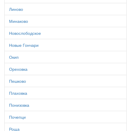
Линово
Минаково
Новослободское
Новые Гончари
Окип
Ореховка
Пешково
Плаховка
Понизовка
Почепци
Роща