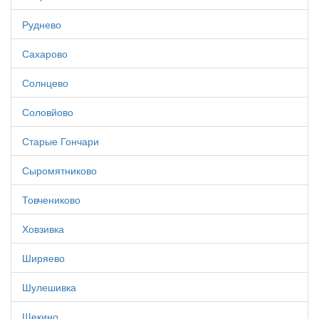
Руднево
Сахарово
Солнцево
Соловйово
Старые Гончари
Сыромятниково
Товчениково
Ховзивка
Ширяево
Шулешивка
Щекино