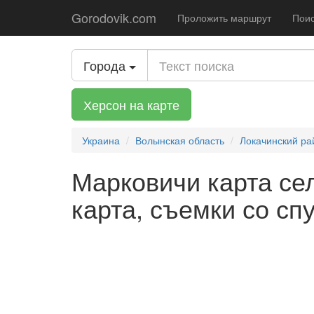
Gorodovik.com
Проложить маршрут
Поис
Города
Херсон на карте
Украина
Волынская область
Локачинский ра
Марковичи карта сел
карта, съемки со сп