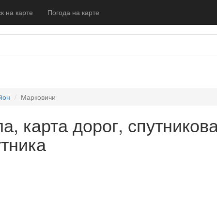
к на карте
Погода на карте
йон
Марковичи
а, карта дорог, спутников
утника