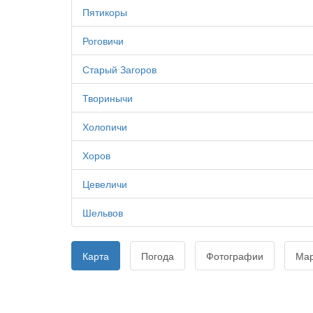
Пятикоры
Роговичи
Старый Загоров
Творинычи
Холопичи
Хоров
Цевеличи
Шельвов
Карта
Погода
Фотографии
Ма