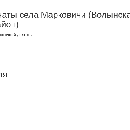
наты села Марковичи (Волынск
айон)
осточной долготы
ря