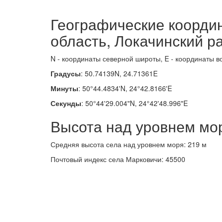
Географические коорди
область, Локачинский р
N - координаты северной широты, E - координаты в
Градусы
: 50.74139N, 24.71361E
Минуты
: 50°44.4834'N, 24°42.8166'E
Секунды
: 50°44'29.004"N, 24°42'48.996"E
Высота над уровнем мо
Средняя высота села над уровнем моря: 219 м
Почтовый индекс села Марковичи: 45500