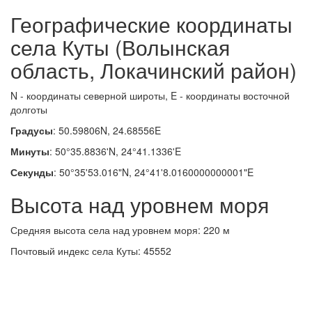
Географические координаты
села Куты (Волынская
область, Локачинский район)
N - координаты северной широты, E - координаты восточной
долготы
Градусы
: 50.59806N, 24.68556E
Минуты
: 50°35.8836'N, 24°41.1336'E
Секунды
: 50°35'53.016"N, 24°41'8.0160000000001"E
Высота над уровнем моря
Средняя высота села над уровнем моря: 220 м
Почтовый индекс села Куты: 45552