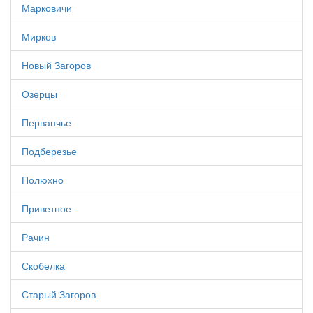
Марковичи
Мирков
Новый Загоров
Озерцы
Перванчье
Подберезье
Полюхно
Приветное
Рачин
Скобелка
Старый Загоров