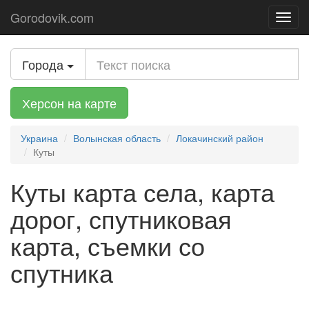
Gorodovik.com
Toggl
navig
Города
Херсон на карте
Украина
Волынская область
Локачинский район
Куты
Куты карта села, карта
дорог, спутниковая
карта, съемки со
спутника