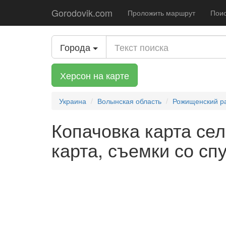
Gorodovik.com
Проложить маршрут
Поис
Города
Херсон на карте
Украина
Волынская область
Рожищенский р
Копачовка карта сел
карта, съемки со сп