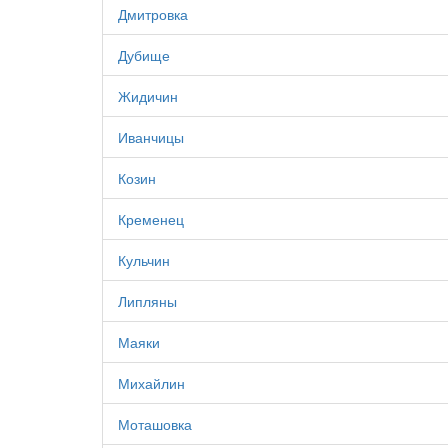
Дмитровка
Дубище
Жидичин
Иванчицы
Козин
Кременец
Кульчин
Липляны
Маяки
Михайлин
Моташовка