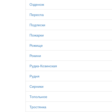
Озденож
Переспа
Подлески
Пожарки
Рожище
Рокини
Рудка-Козинская
Рудня
Сирники
Топольное
Тростянка