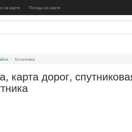
к на карте
Погода на карте
айон
Копачовка
а, карта дорог, спутникова
утника