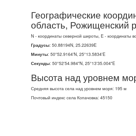
Географические коорди
область, Рожищенский 
N - координаты северной широты, E - координаты в
Градусы
: 50.88194N, 25.22639E
Минуты
: 50°52.9164'N, 25°13.5834'E
Секунды
: 50°52'54.984"N, 25°13'35.004"E
Высота над уровнем мо
Средняя высота села над уровнем моря: 195 м
Почтовый индекс села Копачовка: 45150