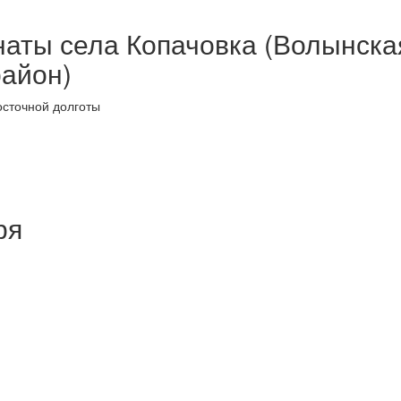
наты села Копачовка (Волынска
район)
осточной долготы
ря