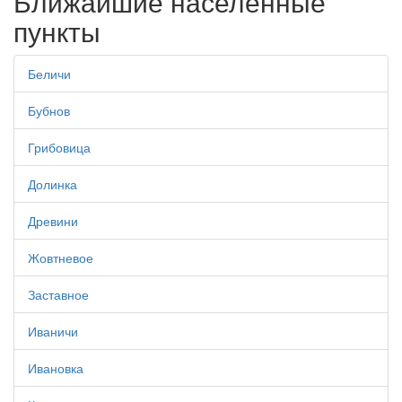
Ближайшие населенные
пункты
Беличи
Бубнов
Грибовица
Долинка
Древини
Жовтневое
Заставное
Иваничи
Ивановка