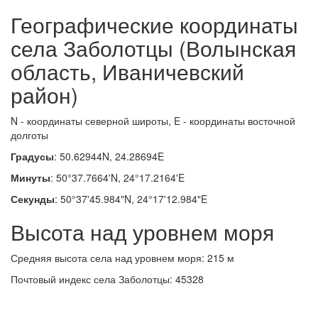
Географические координаты
села Заболотцы (Волынская
область, Иваничевский
район)
N - координаты северной широты, E - координаты восточной
долготы
Градусы
: 50.62944N, 24.28694E
Минуты
: 50°37.7664'N, 24°17.2164'E
Секунды
: 50°37'45.984"N, 24°17'12.984"E
Высота над уровнем моря
Средняя высота села над уровнем моря: 215 м
Почтовый индекс села Заболотцы: 45328