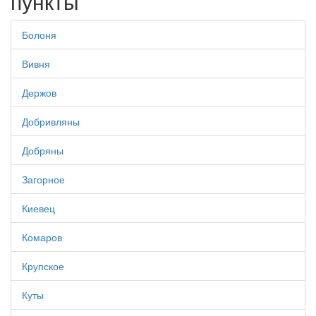
пункты
Болоня
Вивня
Держов
Добривляны
Добряны
Загорное
Киевец
Комаров
Крупское
Куты