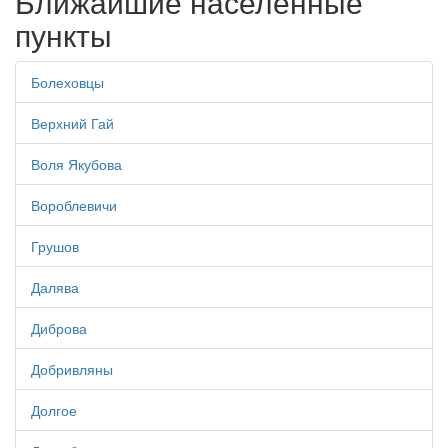
Ближайшие населенные
пункты
Болеховцы
Верхний Гай
Воля Якубова
Вороблевичи
Грушов
Далява
Диброва
Добривляны
Долгое