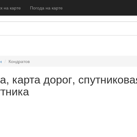
к на карте
Погода на карте
н
Кондратов
а, карта дорог, спутникова
утника