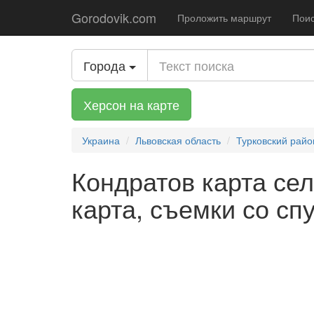
Gorodovik.com
Проложить маршрут
Поис
Города
Херсон на карте
Украина
Львовская область
Турковский райо
Кондратов карта сел
карта, съемки со сп