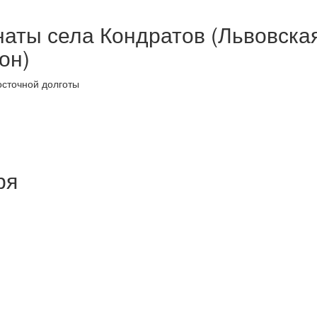
аты села Кондратов (Львовска
он)
осточной долготы
ря