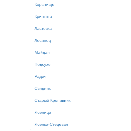
Корытище
Кринтята
Ластовка
Лосинец
Майдан
Подсухе
Радич
Свидник
Старый Кропивник
Ясеница
Ясенка-Стецевая