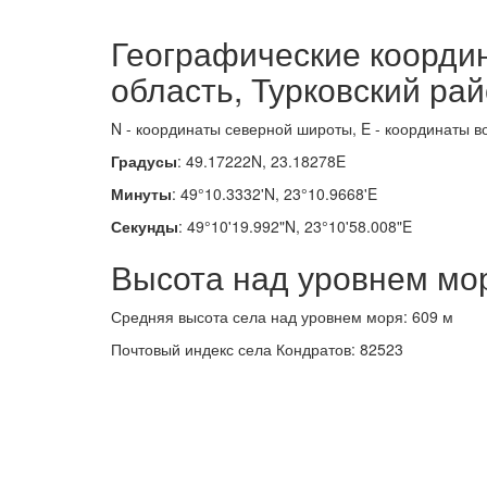
Географические координ
область, Турковский рай
N - координаты северной широты, E - координаты в
Градусы
: 49.17222N, 23.18278E
Минуты
: 49°10.3332'N, 23°10.9668'E
Секунды
: 49°10'19.992"N, 23°10'58.008"E
Высота над уровнем мо
Средняя высота села над уровнем моря: 609 м
Почтовый индекс села Кондратов: 82523