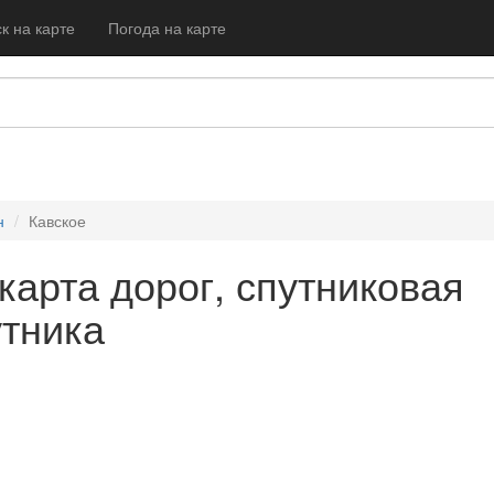
к на карте
Погода на карте
н
Кавское
 карта дорог, спутниковая
утника