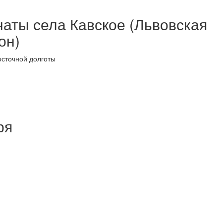
аты села Кавское (Львовская
он)
осточной долготы
ря