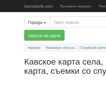
Gorodovik.com
Проложить маршрут
Поис
Города
Херсон на карте
Украина
Львовская область
Стрыйский райо
Кавское карта села,
карта, съемки со сп