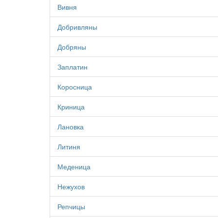
Вивня
Добривляны
Добряны
Заплатин
Коросница
Криница
Лановка
Литиня
Меденица
Нежухов
Репчицы