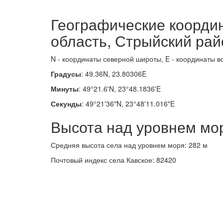
Географические координ
область, Стрыйский рай
N - координаты северной широты, E - координаты в
Градусы
: 49.36N, 23.80306E
Минуты
: 49°21.6'N, 23°48.1836'E
Секунды
: 49°21'36"N, 23°48'11.016"E
Высота над уровнем мо
Средняя высота села над уровнем моря: 282 м
Почтовый индекс села Кавское: 82420