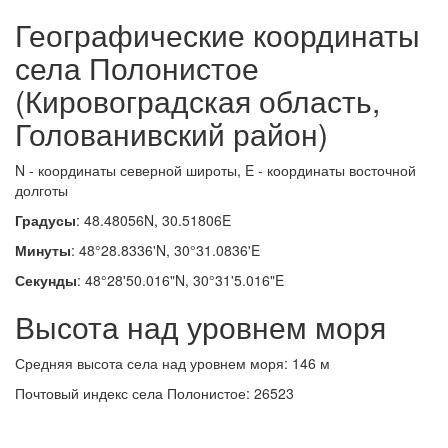
Географические координаты
села Полонистое
(Кировоградская область,
Голованивский район)
N - координаты северной широты, E - координаты восточной
долготы
Градусы
: 48.48056N, 30.51806E
Минуты
: 48°28.8336'N, 30°31.0836'E
Секунды
: 48°28'50.016"N, 30°31'5.016"E
Высота над уровнем моря
Средняя высота села над уровнем моря: 146 м
Почтовый индекс села Полонистое: 26523