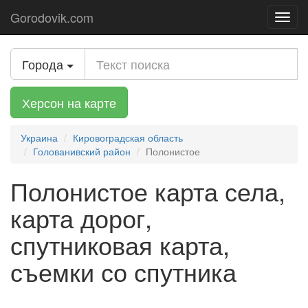
Gorodovik.com
Toggl
navig
Города
Херсон на карте
Украина
Кировоградская область
Голованивский район
Полонистое
Полонистое карта села,
карта дорог,
спутниковая карта,
съемки со спутника