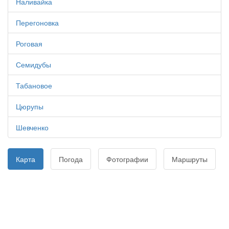
Наливайка
Перегоновка
Роговая
Семидубы
Табановое
Цюрупы
Шевченко
Карта
Погода
Фотографии
Маршруты