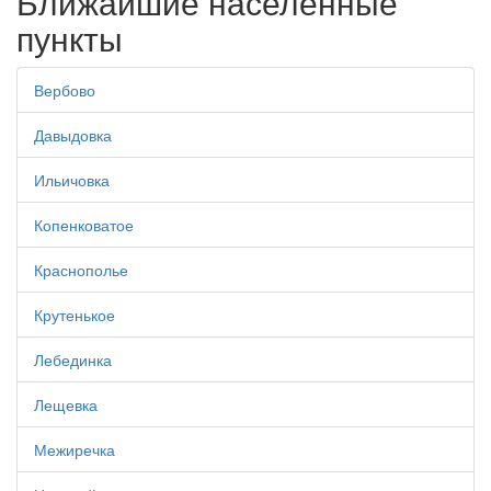
Ближайшие населенные
пункты
Вербово
Давыдовка
Ильичовка
Копенковатое
Краснополье
Крутенькое
Лебединка
Лещевка
Межиречка