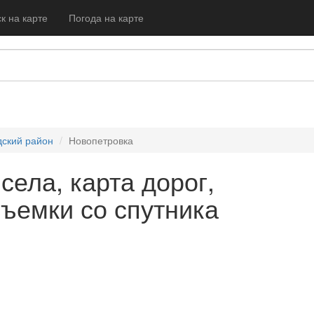
к на карте
Погода на карте
дский район
Новопетровка
села, карта дорог,
съемки со спутника