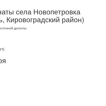
наты села Новопетровка
ь, Кировоградский район)
осточной долготы
8"E
ря