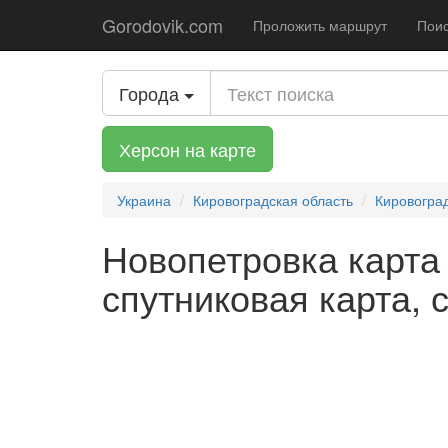
Gorodovik.com
Проложить маршрут
Поис
Города
Херсон на карте
Украина
Кировоградская область
Кировогра
Новопетровка карта 
спутниковая карта, 