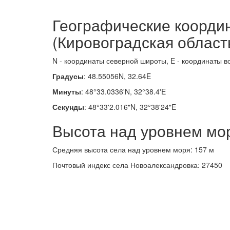
Географические коорди
(Кировоградская област
N - координаты северной широты, E - координаты в
Градусы
: 48.55056N, 32.64E
Минуты
: 48°33.0336'N, 32°38.4'E
Секунды
: 48°33'2.016"N, 32°38'24"E
Высота над уровнем мо
Средняя высота села над уровнем моря: 157 м
Почтовый индекс села Новоалександровка: 27450