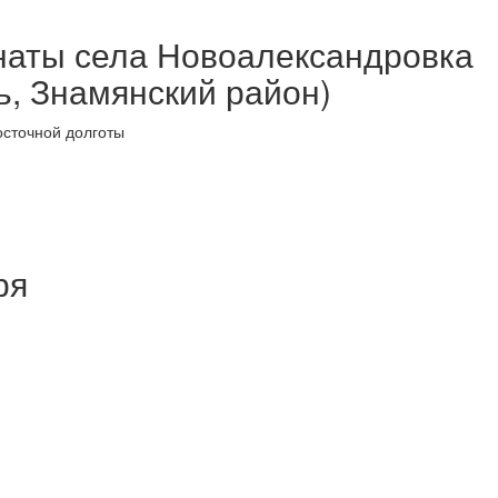
наты села Новоалександровка
ь, Знамянский район)
осточной долготы
ря