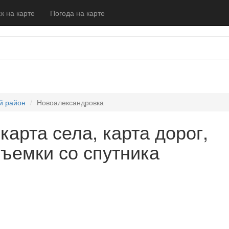
к на карте
Погода на карте
й район
Новоалександровка
арта села, карта дорог,
съемки со спутника