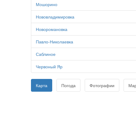
Мошорино
Нововладимировка
Новоромановка
Павло-Николаевка
Саблиное
Червоный Яр
Карта
Погода
Фотографии
Ма